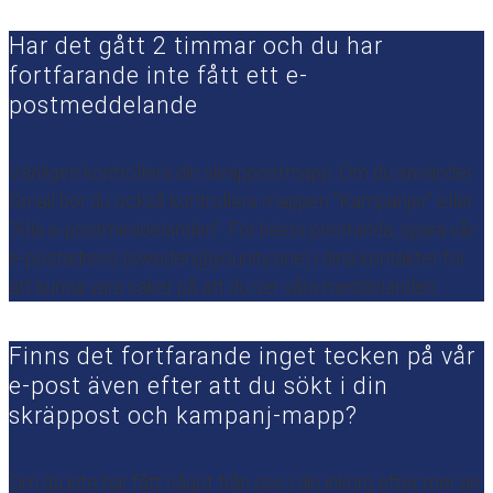
Har det gått 2 timmar och du har
fortfarande inte fått ett e-
postmeddelande
Vänligen kontrollera din skräppostmapp. Om du använder
Gmail bör du också kontrollera mappen ”Kampanjer” eller
”Alla e-postmeddelanden”. För bästa prestanda, spara vår
e-postadress (sweden@younity.one) i dina kontakter för
att kunna vara säker på att du ser våra meddelanden.
Finns det fortfarande inget tecken på vår
e-post även efter att du sökt i din
skräppost och kampanj-mapp?
Om du inte har fått något från oss i din inkorg efter mer än