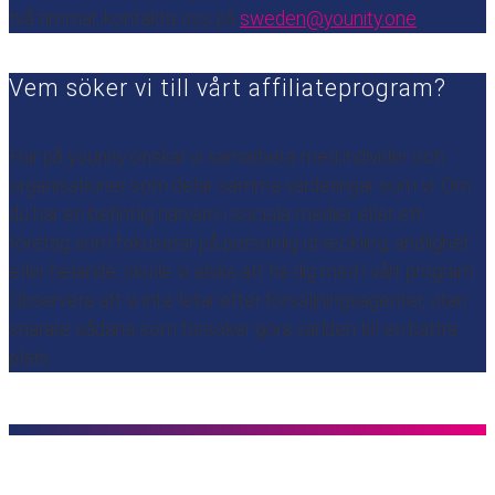
två timmar, kontakta oss på
sweden@younity.one
Vem söker vi till vårt affiliateprogram?
Här på younity önskar vi samarbeta med individer och
organisationer som delar samma värderingar som vi. Om
du har en befintlig närvaro i sociala medier eller ett
företag som fokuserar på personlig utveckling, andlighet
eller helande, skulle vi älska att ha dig med i vårt program.
Observera att vi inte letar efter försäljningsagenter, utan
snarare sådana som försöker göra världen till en bättre
plats.